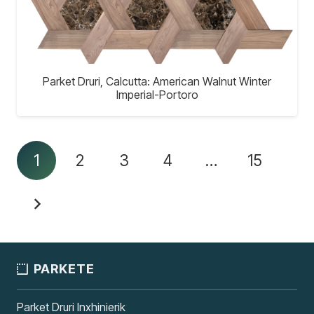
Parket Druri, Calcutta: American Walnut Winter
Imperial-Portoro
1
2
3
4
…
15
PARKETE
Parket Druri Inxhinierik