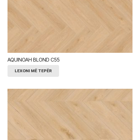
AQUINOAH BLOND C55
LEXONI MË TEPËR