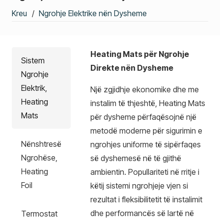
Kreu
/
Ngrohje Elektrike nën Dysheme
Heating Mats për Ngrohje
Sistem
Direkte nën Dysheme
Ngrohje
Elektrik,
Një zgjidhje ekonomike dhe me
Heating
instalim të thjeshtë, Heating Mats
Mats
për dysheme përfaqësojnë një
metodë moderne për sigurimin e
Nënshtresë
ngrohjes uniforme të sipërfaqes
Ngrohëse,
së dyshemesë në të gjithë
Heating
ambientin. Popullariteti në rritje i
Foil
këtij sistemi ngrohjeje vjen si
rezultat i fleksibilitetit të instalimit
dhe performancës së lartë në
Termostat