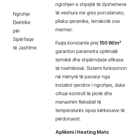
ngrohjen e shpejtë të dyshemeve
të veshura me gres porcelanato,
Ngrohje
pllaka qeramike, terrakotë ose
Elektrike
mermer.
për
Sipërfaqe
Fuqia konstante prej
150 W/m²
të Jashtme
garanton parametra optimalë
termikë dhe shpërndarje efikase
të nxehtësisë. Sistemi funksionon
në mënyrë të pavarur nga
instalimi qendror i ngrohjes, duke
ofruar kontroll të plotë dhe
menaxhim fleksibël të
temperaturës sipas kërkesave të
përdoruesit.
Aplikimi i Heating Mats