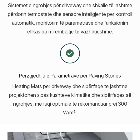
Sistemet e ngrohjes për driveway dhe shkallë të jashtme
përdorin termostatë dhe sensorë inteligjentë për kontroll
automatik, monitorim të parametrave dhe funksionim
efikas pa mirëmbajtje të vazhdueshme.
Përzgjedhja e Parametrave për Paving Stones
Heating Mats për driveway dhe sipërfaqe të jashtme
projektohen sipas kushteve klimatike dhe sipërfaqes së
ngrohjes, me fuqi optimale të rekomanduar prej 300
W/m².