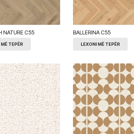
H NATURE C55
BALLERINA C55
 MË TEPËR
LEXONI MË TEPËR