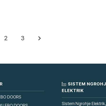
2
3
R
SISTEM NGROH
ELEKTRIK
EBO DOORS
Sistem Ngrohje Elektrik
M LEBO DOORS