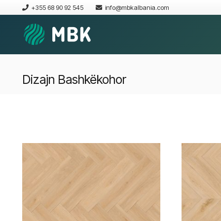
+355 68 90 92 545
info@mbkalbania.com
Dizajn Bashkëkohor