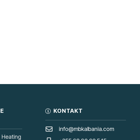
JE
KONTAKT
info@mbkalbania.com
, Heating