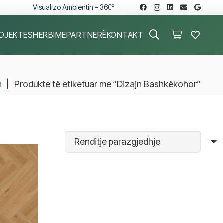
Visualizo Ambientin – 360°
OJEKTE
SHERBIME
PARTNERË
KONTAKT
u
|
Produkte të etiketuar me “Dizajn Bashkëkohor”