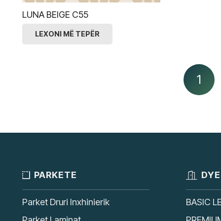
LUNA BEIGE C55
LEXONI MË TEPËR
1
PARKETE
DYE
Parket Druri Inxhinierik
BASIC L
Parket Laminat
PREMIU