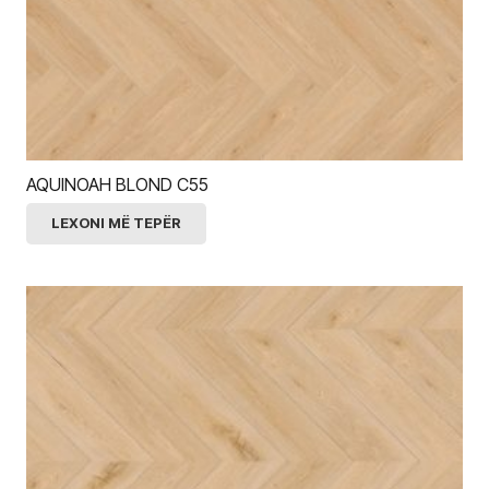
AQUINOAH BLOND C55
LEXONI MË TEPËR