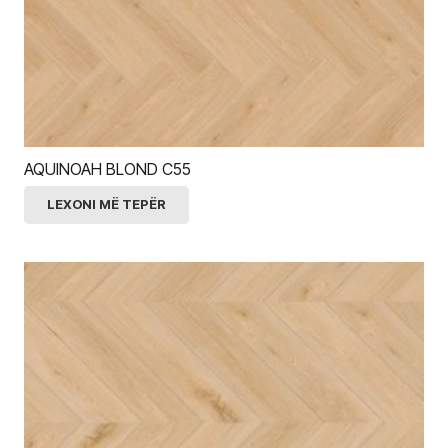
AQUINOAH BLOND C55
LEXONI MË TEPËR