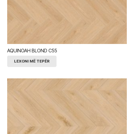
AQUINOAH BLOND C55
LEXONI MË TEPËR