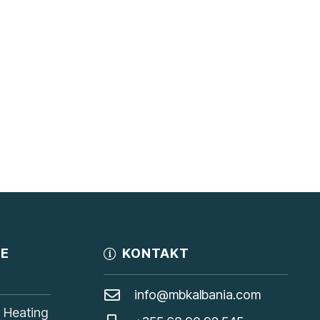
JE
KONTAKT
info@mbkalbania.com
, Heating