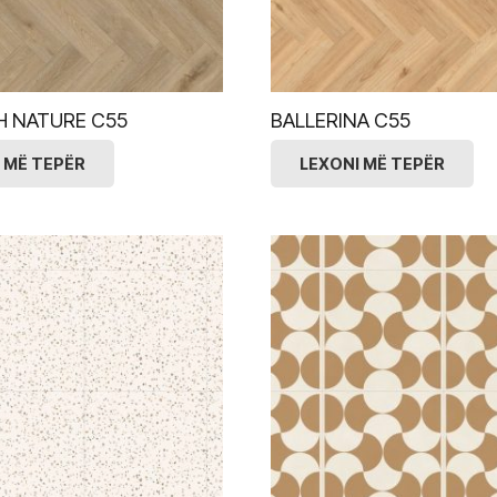
H NATURE C55
BALLERINA C55
 MË TEPËR
LEXONI MË TEPËR