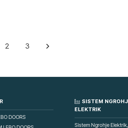
2
3
R
SISTEM NGROH
ELEKTRIK
EBO DOORS
Sistem Ngrohje Elektrik
M LEBO DOORS