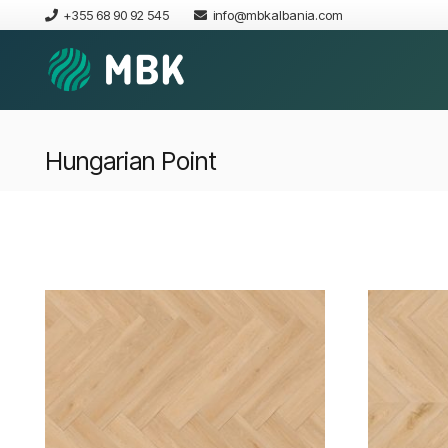
+355 68 90 92 545
info@mbkalbania.com
Hungarian Point