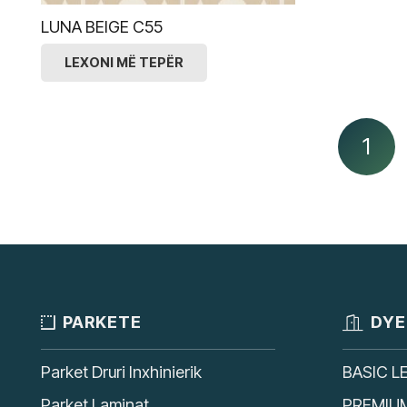
LUNA BEIGE C55
LEXONI MË TEPËR
1
PARKETE
DYE
Parket Druri Inxhinierik
BASIC L
Parket Laminat
PREMIU