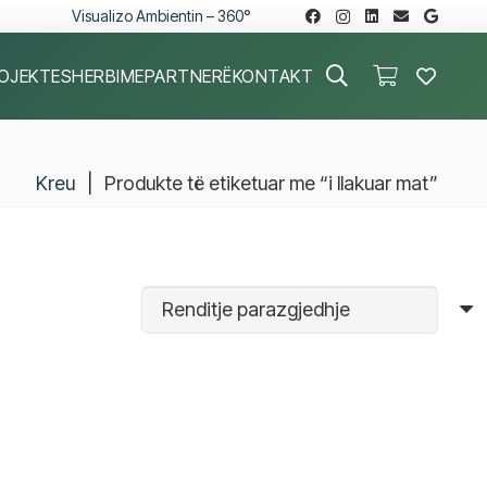
Visualizo Ambientin – 360°
OJEKTE
SHERBIME
PARTNERË
KONTAKT
Kreu
|
Produkte të etiketuar me “i llakuar mat”