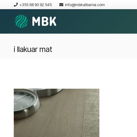
+355 68 90 92 545
info@mbkalbania.com
i llakuar mat