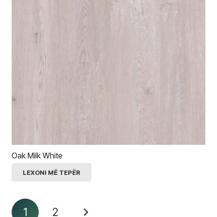
Oak Milk White
LEXONI MË TEPËR
1
2