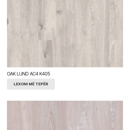
OAK LUND AC4 K405
LEXONI MË TEPËR