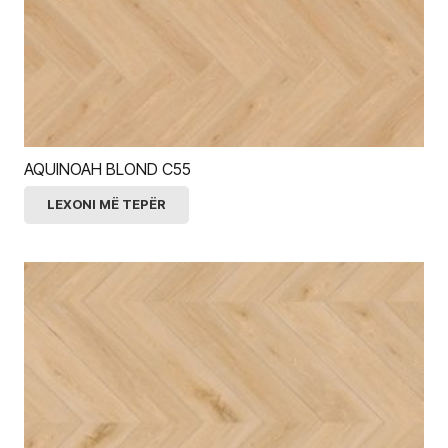
AQUINOAH BLOND C55
LEXONI MË TEPËR