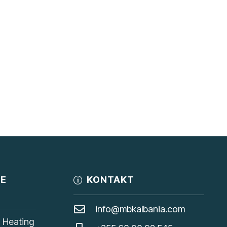
JE
KONTAKT
info@mbkalbania.com
, Heating