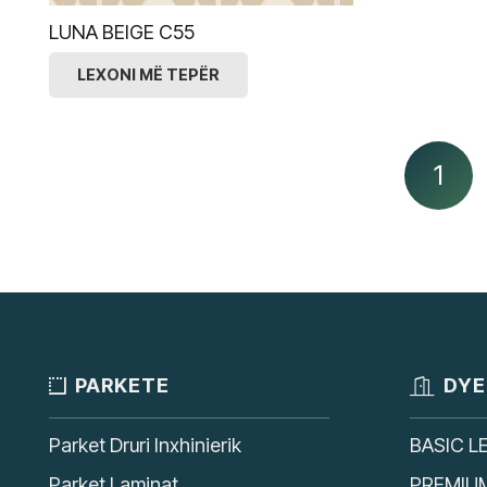
LUNA BEIGE C55
LEXONI MË TEPËR
1
PARKETE
DYE
Parket Druri Inxhinierik
BASIC L
Parket Laminat
PREMIU