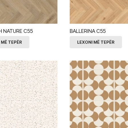
H NATURE C55
BALLERINA C55
 MË TEPËR
LEXONI MË TEPËR