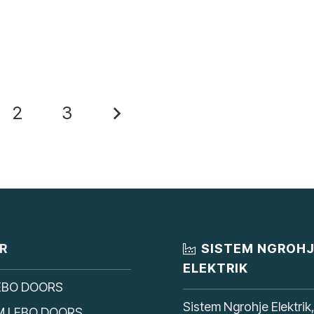
2
3
R
SISTEM NGROH
ELEKTRIK
EBO DOORS
Sistem Ngrohje Elektrik
M LEBO DOORS