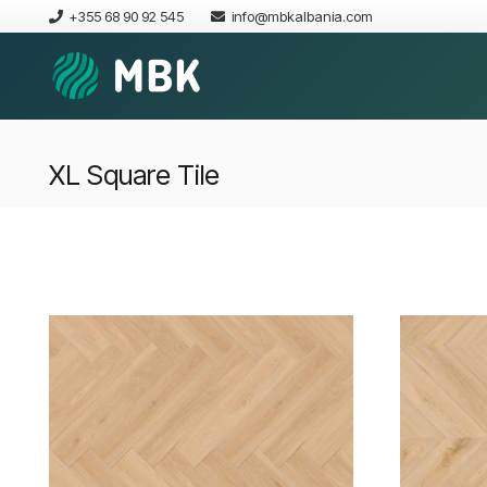
+355 68 90 92 545
info@mbkalbania.com
XL Square Tile