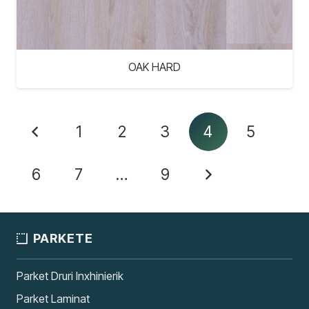
OAK HARD
1
2
3
4
5
6
7
…
9
PARKETE
Parket Druri Inxhinierik
Parket Laminat