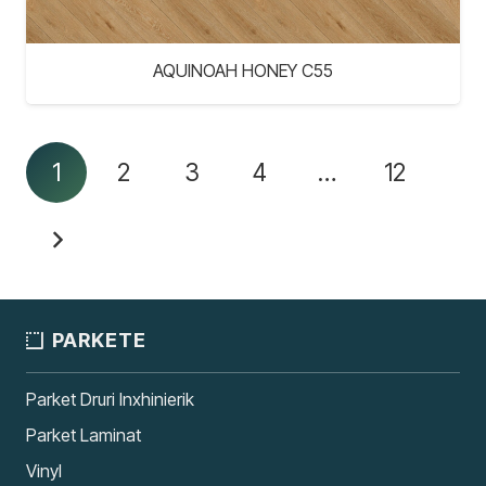
AQUINOAH HONEY C55
1
2
3
4
…
12
PARKETE
Parket Druri Inxhinierik
Parket Laminat
Vinyl