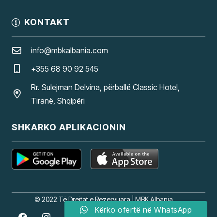
KONTAKT
info@mbkalbania.com
+355 68 90 92 545
Rr. Sulejman Delvina, përballë Classic Hotel,
Tiranë, Shqipëri
SHKARKO APLIKACIONIN
© 2022 Të Drejtat e Rezervuara |
MBK Albania
Kërko ofertë në WhatsApp