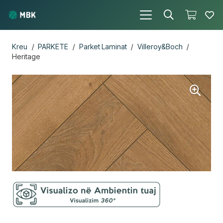
Kreu
/
PARKETE
/
Parket Laminat
/
Villeroy&Boch
/
Heritage