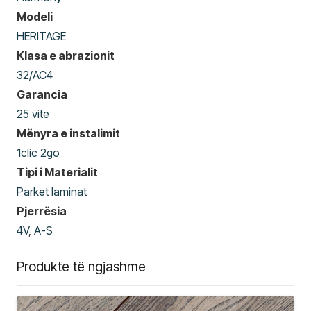
Modeli
HERITAGE
Klasa e abrazionit
32/AC4
Garancia
25 vite
Mënyra e instalimit
1clic 2go
Tipi i Materialit
Parket laminat
Pjerrësia
4V
,
A-S
Produkte të ngjashme