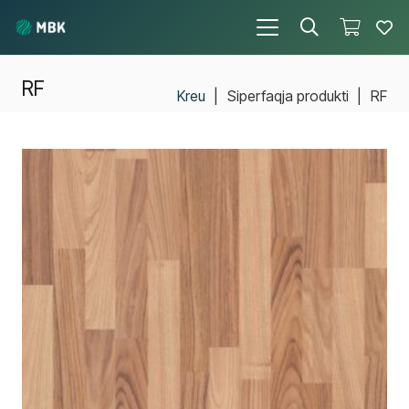
RF
Kreu
|
Siperfaqja produkti
|
RF