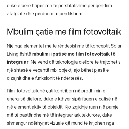
duke e bërë hapësirën të përshtatshme për qëndrim
afatgjatë dhe përdorim të përditshëm.
Mbulim çatie me film fotovoltaik
Një nga elementet më të rëndësishme të konceptit Solar
Living është
mbulimi i çatisë me film fotovoltaik të
integruar
. Në vend që teknologjia diellore të trajtohet si
një shtesë e veçantë mbi objekt, ajo bëhet pjesë e
dizajnit dhe e funksionit të ndërtesës.
Filmi fotovoltaik në çati kontribon në prodhimin e
energjisë diellore, duke e kthyer sipërfaqen e çatisë në
një element aktiv të objektit. Kjo zgjidhje ruan një pamje
më të pastër dhe më të integruar arkitekturore, duke
shmangur ndërhyrjet vizuale që mund të krijohen nga