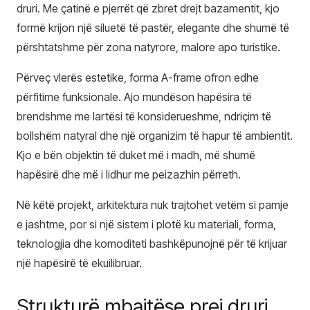
druri. Me çatinë e pjerrët që zbret drejt bazamentit, kjo
formë krijon një siluetë të pastër, elegante dhe shumë të
përshtatshme për zona natyrore, malore apo turistike.
Përveç vlerës estetike, forma A-frame ofron edhe
përfitime funksionale. Ajo mundëson hapësira të
brendshme me lartësi të konsiderueshme, ndriçim të
bollshëm natyral dhe një organizim të hapur të ambientit.
Kjo e bën objektin të duket më i madh, më shumë
hapësirë dhe më i lidhur me peizazhin përreth.
Në këtë projekt, arkitektura nuk trajtohet vetëm si pamje
e jashtme, por si një sistem i plotë ku materiali, forma,
teknologjia dhe komoditeti bashkëpunojnë për të krijuar
një hapësirë të ekuilibruar.
Strukturë mbajtëse prej druri