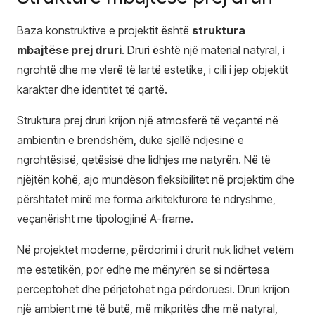
Baza konstruktive e projektit është
struktura
mbajtëse prej druri
. Druri është një material natyral, i
ngrohtë dhe me vlerë të lartë estetike, i cili i jep objektit
karakter dhe identitet të qartë.
Struktura prej druri krijon një atmosferë të veçantë në
ambientin e brendshëm, duke sjellë ndjesinë e
ngrohtësisë, qetësisë dhe lidhjes me natyrën. Në të
njëjtën kohë, ajo mundëson fleksibilitet në projektim dhe
përshtatet mirë me forma arkitekturore të ndryshme,
veçanërisht me tipologjinë A-frame.
Në projektet moderne, përdorimi i drurit nuk lidhet vetëm
me estetikën, por edhe me mënyrën se si ndërtesa
perceptohet dhe përjetohet nga përdoruesi. Druri krijon
një ambient më të butë, më mikpritës dhe më natyral,