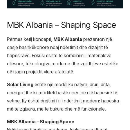
MBK Albania – Shaping Space
Përmes këtij koncepti,
MBK Albania
prezanton një
qasje bashkëkohore ndaj ndërtimit dhe dizajnit të
hapësirave. Fokusi është te kombinimi i materialeve
cilësore, teknologjive moderne dhe zgjidhjeve estetike
që i japin projektit vlerë afatgjatë.
Solar Living
është një model ku natyra, druri, drita,
energjia dhe komoditeti bashkohen në një hapësirë të
vetme. Ky është drejtimi i ri i ndërtimit modern: hapësira
më të zgjuara, më të bukura dhe më funksionale.
MBK Albania – Shaping Space
Ndërtojmë hapësira moderne, funksionale dhe të