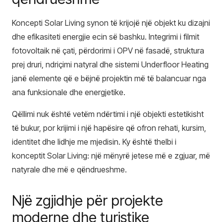
Koncepti Solar Living synon të krijojë një objekt ku dizajni
dhe efikasiteti energjie ecin së bashku. Integrimi i filmit
fotovoltaik në çati, përdorimi i OPV në fasadë, struktura
prej druri, ndriçimi natyral dhe sistemi Underfloor Heating
janë elemente që e bëjnë projektin më të balancuar nga
ana funksionale dhe energjetike.
Qëllimi nuk është vetëm ndërtimi i një objekti estetikisht
të bukur, por krijimi i një hapësire që ofron rehati, kursim,
identitet dhe lidhje me mjedisin. Ky është thelbi i
konceptit Solar Living: një mënyrë jetese më e zgjuar, më
natyrale dhe më e qëndrueshme.
Një zgjidhje për projekte
moderne dhe turistike