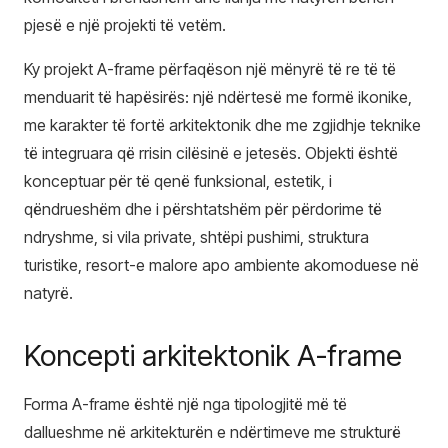
pjesë e një projekti të vetëm.
Ky projekt A-frame përfaqëson një mënyrë të re të të
menduarit të hapësirës: një ndërtesë me formë ikonike,
me karakter të fortë arkitektonik dhe me zgjidhje teknike
të integruara që rrisin cilësinë e jetesës. Objekti është
konceptuar për të qenë funksional, estetik, i
qëndrueshëm dhe i përshtatshëm për përdorime të
ndryshme, si vila private, shtëpi pushimi, struktura
turistike, resort-e malore apo ambiente akomoduese në
natyrë.
Koncepti arkitektonik A-frame
Forma A-frame është një nga tipologjitë më të
dallueshme në arkitekturën e ndërtimeve me strukturë