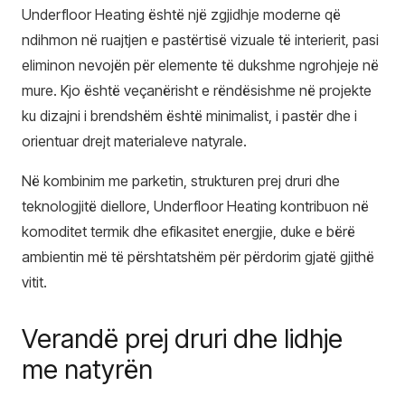
Underfloor Heating është një zgjidhje moderne që
ndihmon në ruajtjen e pastërtisë vizuale të interierit, pasi
eliminon nevojën për elemente të dukshme ngrohjeje në
mure. Kjo është veçanërisht e rëndësishme në projekte
ku dizajni i brendshëm është minimalist, i pastër dhe i
orientuar drejt materialeve natyrale.
Në kombinim me parketin, strukturen prej druri dhe
teknologjitë diellore, Underfloor Heating kontribuon në
komoditet termik dhe efikasitet energjie, duke e bërë
ambientin më të përshtatshëm për përdorim gjatë gjithë
vitit.
Verandë prej druri dhe lidhje
me natyrën