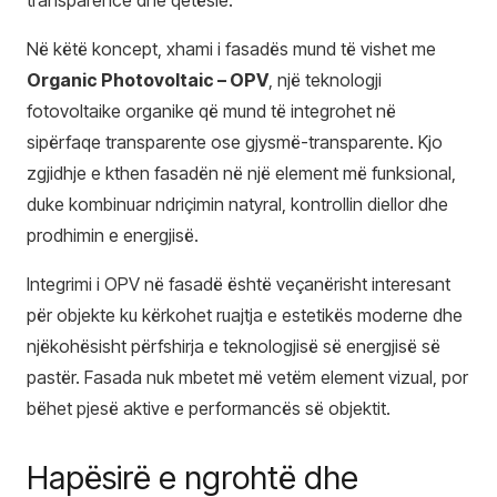
Në këtë koncept, xhami i fasadës mund të vishet me
Organic Photovoltaic – OPV
, një teknologji
fotovoltaike organike që mund të integrohet në
sipërfaqe transparente ose gjysmë-transparente. Kjo
zgjidhje e kthen fasadën në një element më funksional,
duke kombinuar ndriçimin natyral, kontrollin diellor dhe
prodhimin e energjisë.
Integrimi i OPV në fasadë është veçanërisht interesant
për objekte ku kërkohet ruajtja e estetikës moderne dhe
njëkohësisht përfshirja e teknologjisë së energjisë së
pastër. Fasada nuk mbetet më vetëm element vizual, por
bëhet pjesë aktive e performancës së objektit.
Hapësirë e ngrohtë dhe