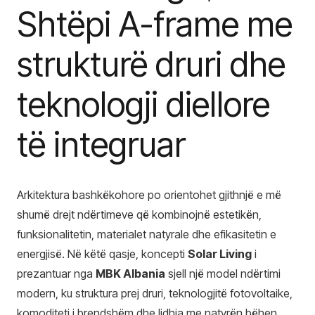
Shtëpi A-frame me
strukturë druri dhe
teknologji diellore
të integruar
Arkitektura bashkëkohore po orientohet gjithnjë e më
shumë drejt ndërtimeve që kombinojnë estetikën,
funksionalitetin, materialet natyrale dhe efikasitetin e
energjisë. Në këtë qasje, koncepti
Solar Living
i
prezantuar nga
MBK Albania
sjell një model ndërtimi
modern, ku struktura prej druri, teknologjitë fotovoltaike,
komoditeti i brendshëm dhe lidhja me natyrën bëhen