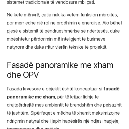
sistemet tradicionale të vendosura mbi çati.
Në këtë mënyrë, çatia nuk ka vetëm funksion mbrojtës,
por merr edhe një rol ne prodhimin e energjise. Ajo bëhet
pjesë e sistemit të qëndrueshmërisë së ndërtesës, duke
mbështetur përdorimin më inteligjent të burimeve
natyrore dhe duke rritur vlerën teknike të projektit.
Fasadë panoramike me xham
dhe OPV
Fasada kryesore e objektit është konceptuar si
fasadë
panoramike me xham
, për të krijuar lidhje të
drejtpërdrejtë mes ambientit të brendshëm dhe peisazhit
të jashtëm. Sipërfaqet e mëdha të xhamit maksimizojnë
ndriçimin natyral dhe i japin hapësirës një ndjesi hapjeje,
transparence dhe qetësie.