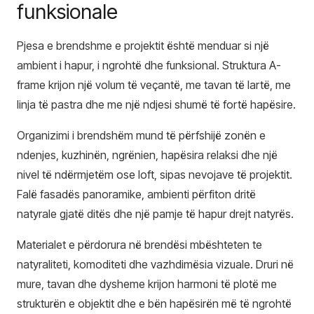
funksionale
Pjesa e brendshme e projektit është menduar si një
ambient i hapur, i ngrohtë dhe funksional. Struktura A-
frame krijon një volum të veçantë, me tavan të lartë, me
linja të pastra dhe me një ndjesi shumë të fortë hapësire.
Organizimi i brendshëm mund të përfshijë zonën e
ndenjes, kuzhinën, ngrënien, hapësira relaksi dhe një
nivel të ndërmjetëm ose loft, sipas nevojave të projektit.
Falë fasadës panoramike, ambienti përfiton dritë
natyrale gjatë ditës dhe një pamje të hapur drejt natyrës.
Materialet e përdorura në brendësi mbështeten te
natyraliteti, komoditeti dhe vazhdimësia vizuale. Druri në
mure, tavan dhe dysheme krijon harmoni të plotë me
strukturën e objektit dhe e bën hapësirën më të ngrohtë