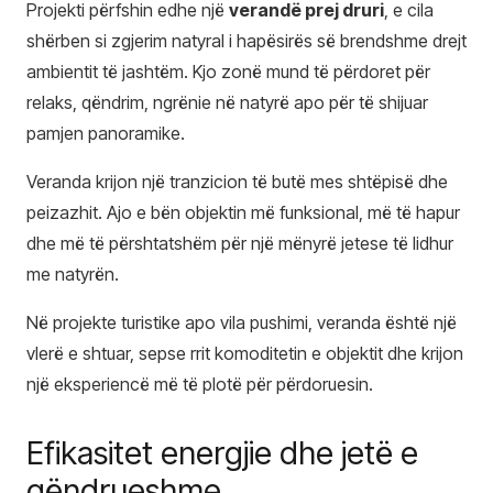
Projekti përfshin edhe një
verandë prej druri
, e cila
shërben si zgjerim natyral i hapësirës së brendshme drejt
ambientit të jashtëm. Kjo zonë mund të përdoret për
relaks, qëndrim, ngrënie në natyrë apo për të shijuar
pamjen panoramike.
Veranda krijon një tranzicion të butë mes shtëpisë dhe
peizazhit. Ajo e bën objektin më funksional, më të hapur
dhe më të përshtatshëm për një mënyrë jetese të lidhur
me natyrën.
Në projekte turistike apo vila pushimi, veranda është një
vlerë e shtuar, sepse rrit komoditetin e objektit dhe krijon
një eksperiencë më të plotë për përdoruesin.
Efikasitet energjie dhe jetë e
qëndrueshme