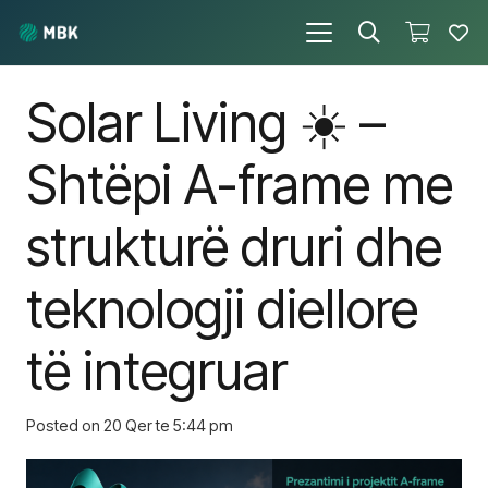
Solar Living ☀️ –
Shtëpi A-frame me
strukturë druri dhe
teknologji diellore
të integruar
Posted on
20 Qer te 5:44 pm