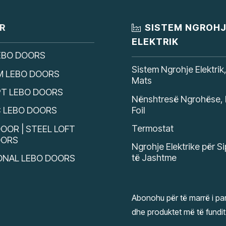
R
SISTEM NGROH
ELEKTRIK
EBO DOORS
Sistem Ngrohje Elektrik
M LEBO DOORS
Mats
T LEBO DOORS
Nënshtresë Ngrohëse, 
Foil
C LEBO DOORS
Termostat
OOR | STEEL LOFT
OORS
Ngrohje Elektrike për S
të Jashtme
ONAL LEBO DOORS
Abonohu për të marrë i par
dhe produktet më të fundit