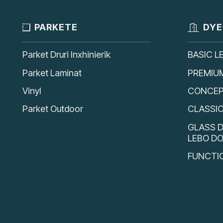
PARKETE
DYE
Parket Druri Inxhinierik
BASIC L
Parket Laminat
PREMIU
Vinyl
CONCEP
Parket Outdoor
CLASSI
GLASS D
LEBO D
FUNCTI