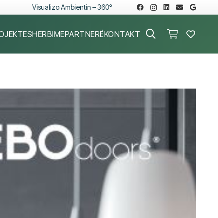
Visualizo Ambientin – 360°
OJEKTE
SHERBIME
PARTNERË
KONTAKT