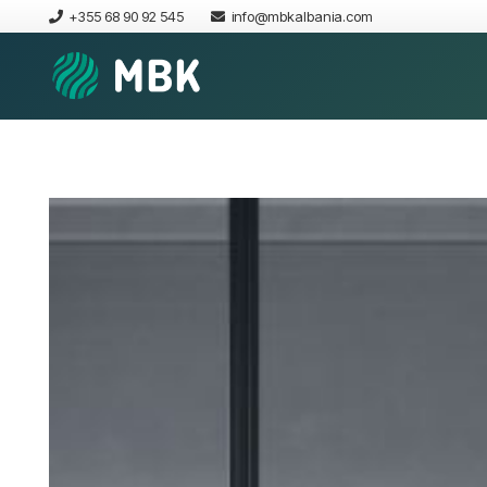
+355 68 90 92 545
info@mbkalbania.com