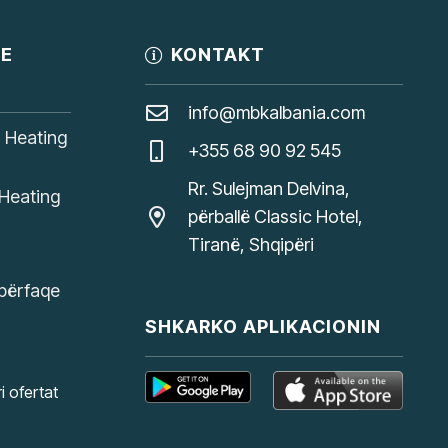
JE
KONTAKT
info@mbkalbania.com
, Heating
+355 68 90 92 545
Rr. Sulejman Delvina,
Heating
përballë Classic Hotel,
Tiranë, Shqipëri
ipërfaqe
SHKARKO APLIKACIONIN
i ofertat