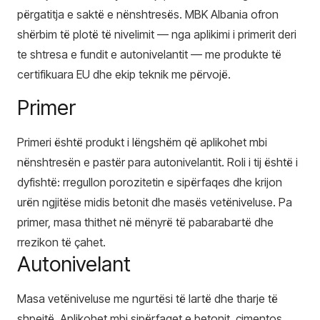
përgatitja e saktë e nënshtresës. MBK Albania ofron
shërbim të plotë të nivelimit — nga aplikimi i primerit deri
te shtresa e fundit e autonivelantit — me produkte të
certifikuara EU dhe ekip teknik me përvojë.
Primer
Primeri është produkt i lëngshëm që aplikohet mbi
nënshtresën e pastër para autonivelantit. Roli i tij është i
dyfishtë: rregullon porozitetin e sipërfaqes dhe krijon
urën ngjitëse midis betonit dhe masës vetëniveluse. Pa
primer, masa thithet në mënyrë të pabarabartë dhe
rrezikon të çahet.
Autonivelant
Masa vetëniveluse me ngurtësi të lartë dhe tharje të
shpejtë. Aplikohet mbi sipërfaqet e betonit, çimentos