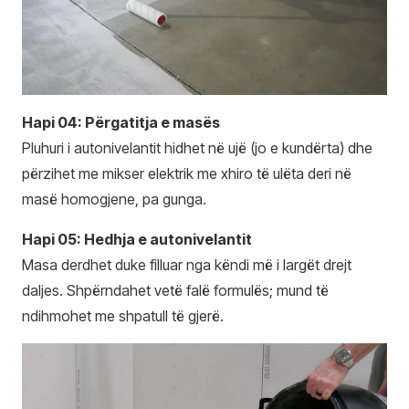
Hapi 04: Përgatitja e masës
Pluhuri i autonivelantit hidhet në ujë (jo e kundërta) dhe
përzihet me mikser elektrik me xhiro të ulëta deri në
masë homogjene, pa gunga.
Hapi 05: Hedhja e autonivelantit
Masa derdhet duke filluar nga këndi më i largët drejt
daljes. Shpërndahet vetë falë formulës; mund të
ndihmohet me shpatull të gjerë.