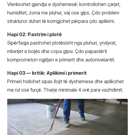
Vlerësohet gjendja e dyshemesë: kontrollohen çarjet,
humiditet, zona me pluhur, vaj ose gips. Çdo problem
strukturor duhet të korrigjohet përpara çdo aplikimi.
Hapi 02: Pastrim i plotë
Sipërfaqja pastrohet plotësisht nga pluhuri, yndyrat,
mbetjet e bojës dhe copa gipsi. Çdo papastërti
komprometon ngjitjen e primerit dhe autonivelantit.
Hapi 03 — kritik: Aplikimi i primerit
Primeri hollohet sipas llojit të dyshemese dhe aplikohet
me rul ose furçë. Tharje minimale 4 orë para vazhdimit.