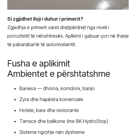
Si zgjidhet lloji i duhur i primerit?
Zgjedhja e primerit varet drejtpërdrejt nga niveli i
porozitetit të nënshtresës. Aplikimi i gabuar çon në tharje
të pabarabartë të autonivelantit.
Fusha e aplikimit
Ambientet e përshtatshme
Banesa — dhoma, korridore, banjo
Zyra dhe hapësira komerciale
Hotele, bare dhe restorante
Tarrace dhe ballkone (me BK-HydroStop)
Sisteme ngrohje nën dysheme