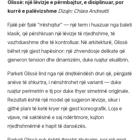
Glissè: një lëvizje e përmbajtur, e disiplinuar, por
kurrë e palëvizshme
Dizajn: Chiara Andreatti
Fjalë për fjalë “rrëshqitur” — një term i huazuar nga baleti
klasik, që përshkruan një lëvizje të rrjedhshme, të
vazhdueshme dhe të kontrolluar. Në arkitekturë, Glissè
bëhet një gjest hapësinor: një zhvendosje delikate që
gjeneron tension dhe dinamizëm, duke ruajtur ekuilibrin.
Parketi Glissè lind nga një drejtkëndësh druri që, përgjatë
anëve të shkurtra, i nënshtrohet një varianti — duke
ruajtur perimetrin e tij por duke thyer simetrinë origjinale.
Rezultati është një model që sugjeron lëvizje, sikur i
gjithë plani të ketë kryer një gjest koreografik. Loja e
vijave, në saktësinë e saj ndërtimore, kujton
rrjedhshmërinë e hapit të dansëzës.
Parketi Glissè nuk është thjesht zbukurim, por një mjet