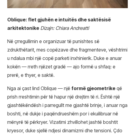
Oblique: flet gjuhën e intuitës dhe saktësisë
arkitektonike
Dizajn: Chiara Andreatti
Në çrregullimin e organizuar të punishtes së
zdrukthëtarit, mes copëzave dhe fragmenteve, vështrimi
u ndalua mbi një copë parketi inxhinierik. Duke e anuar
kokën — rreth njëzet gradë — ajo formë u shfaq: e
prerë, e thyer, e saktë.
Nga ai çast lind Oblique — një
formë gjeometrike
që
prish rreshtimin për të hapur një drejtim të ri. Është një
gjashtëkëndësh i parregullt me gjashtë brinje, i anuar nga
boshti, në dukje i paqëndrueshëm por i ekuilibruar në
mënyrë të përkryer. Vizatimi zhvillohet jashtë boshtit
kryesor, duke sjellë ndjesi dinamizmi dhe tensioni. Çdo