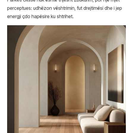
perceptues: udhëzon vështrimin, fut drejtimësi dhe i jep
energji çdo hapësire ku shtrihet.