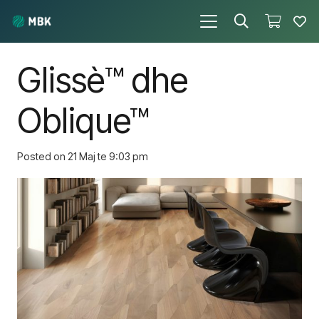
Glissè™ dhe
Oblique™
Posted on
21 Maj te 9:03 pm