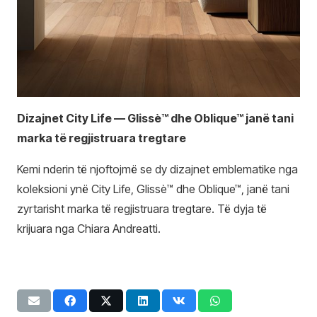
Dizajnet City Life — Glissè™ dhe Oblique™ janë tani
marka të regjistruara tregtare
Kemi nderin të njoftojmë se dy dizajnet emblematike nga
koleksioni ynë City Life, Glissè™ dhe Oblique™, janë tani
zyrtarisht marka të regjistruara tregtare. Të dyja të
krijuara nga Chiara Andreatti.