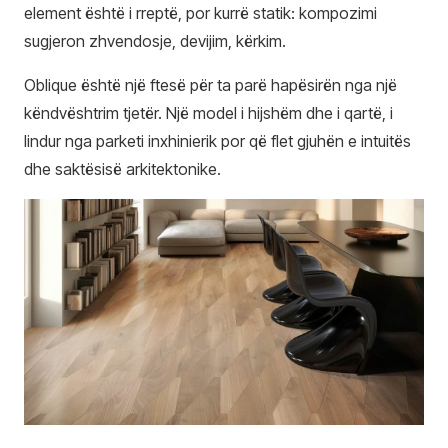
element është i rreptë, por kurrë statik: kompozimi
sugjeron zhvendosje, devijim, kërkim.
Oblique është një ftesë për ta parë hapësirën nga një
këndvështrim tjetër. Një model i hijshëm dhe i qartë, i
lindur nga parketi inxhinierik por që flet gjuhën e intuitës
dhe saktësisë arkitektonike.