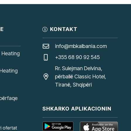
JE
KONTAKT
info@mbkalbania.com
, Heating
+355 68 90 92 545
Rr. Sulejman Delvina,
Heating
përballë Classic Hotel,
Tiranë, Shqipëri
ipërfaqe
SHKARKO APLIKACIONIN
i ofertat