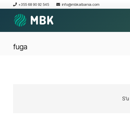
+355 68 90 92 545
info@mbkalbania.com
fuga
S’u