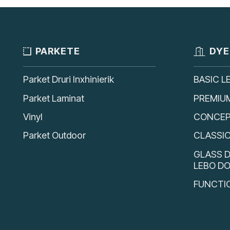
PARKETE
DYE
Parket Druri Inxhinierik
BASIC L
Parket Laminat
PREMIU
Vinyl
CONCEP
Parket Outdoor
CLASSI
GLASS D
LEBO D
FUNCTI