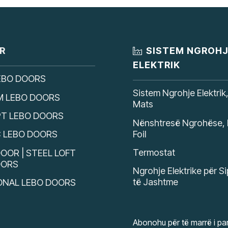
R
SISTEM NGROH
ELEKTRIK
EBO DOORS
Sistem Ngrohje Elektrik
M LEBO DOORS
Mats
T LEBO DOORS
Nënshtresë Ngrohëse, 
Foil
C LEBO DOORS
Termostat
OOR | STEEL LOFT
OORS
Ngrohje Elektrike për S
të Jashtme
ONAL LEBO DOORS
Abonohu për të marrë i par