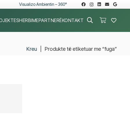
Visualizo Ambientin – 360°
OJEKTE
SHERBIME
PARTNERË
KONTAKT
Kreu
|
Produkte të etiketuar me “fuga”