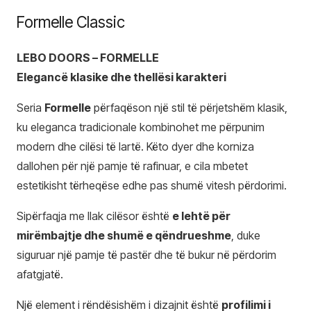
Formelle Classic
LEBO DOORS – FORMELLE
Elegancë klasike dhe thellësi karakteri
Seria
Formelle
përfaqëson një stil të përjetshëm klasik,
ku eleganca tradicionale kombinohet me përpunim
modern dhe cilësi të lartë. Këto dyer dhe korniza
dallohen për një pamje të rafinuar, e cila mbetet
estetikisht tërheqëse edhe pas shumë vitesh përdorimi.
Sipërfaqja me llak cilësor është
e lehtë për
mirëmbajtje dhe shumë e qëndrueshme
, duke
siguruar një pamje të pastër dhe të bukur në përdorim
afatgjatë.
Një element i rëndësishëm i dizajnit është
profilimi i