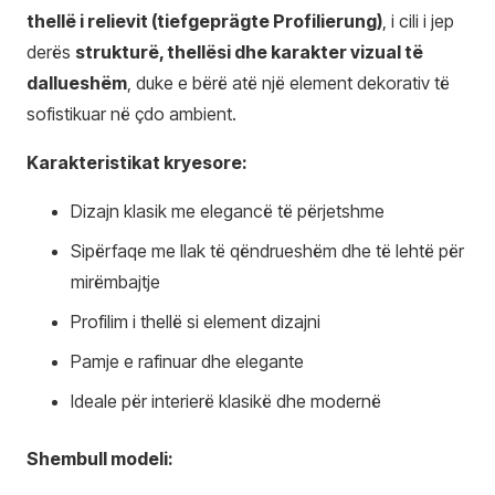
thellë i relievit (tiefgeprägte Profilierung)
, i cili i jep
derës
strukturë, thellësi dhe karakter vizual të
dallueshëm
, duke e bërë atë një element dekorativ të
sofistikuar në çdo ambient.
Karakteristikat kryesore:
Dizajn klasik me elegancë të përjetshme
Sipërfaqe me llak të qëndrueshëm dhe të lehtë për
mirëmbajtje
Profilim i thellë si element dizajni
Pamje e rafinuar dhe elegante
Ideale për interierë klasikë dhe modernë
Shembull modeli: