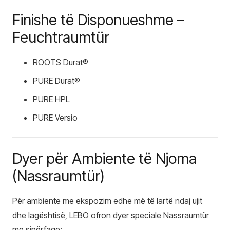
Finishe të Disponueshme –
Feuchtraumtür
ROOTS Durat®
PURE Durat®
PURE HPL
PURE Versio
Dyer për Ambiente të Njoma
(Nassraumtür)
Për ambiente me ekspozim edhe më të lartë ndaj ujit
dhe lagështisë, LEBO ofron dyer speciale Nassraumtür
me sipërfaqe: