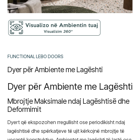
FUNCTIONAL LEBO DOORS
Dyer për Ambiente me Lagështi
Dyer për Ambiente me Lagështi
Mbrojtje Maksimale ndaj Lagështisë dhe
Deformimit
Dyert që ekspozohen rregullisht ose periodikisht ndaj
lagështisë dhe spërkatjeve të ujit kërkojnë mbrojtje të
veçantë konstruktive. Ambientet me lagështi të lartë ose