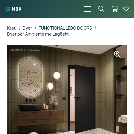
Kreu
/
Dyer
/
FUNCTIONAL LEBO DOORS
/
Dyer për Ambiente me Lagështi