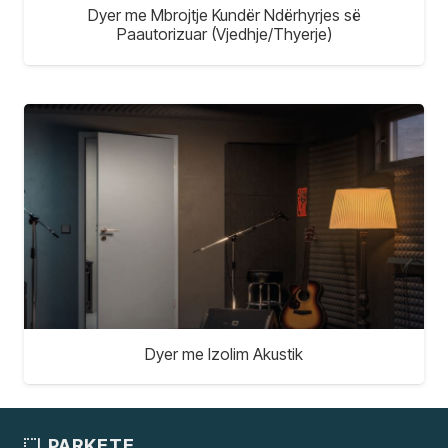
Dyer me Mbrojtje Kundër Ndërhyrjes së
Paautorizuar (Vjedhje/Thyerje)
Dyer me Izolim Akustik
PARKETE