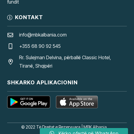
fundit
KONTAKT
info@mbkalbania.com
+355 68 90 92 545
Rr. Sulejman Delvina, përballë Classic Hotel,
Tiranë, Shqipëri
SHKARKO APLIKACIONIN
© 2022 Të Drejtat e Rezervuara |
MBK Albania
Kërko ofertë në WhatsApp