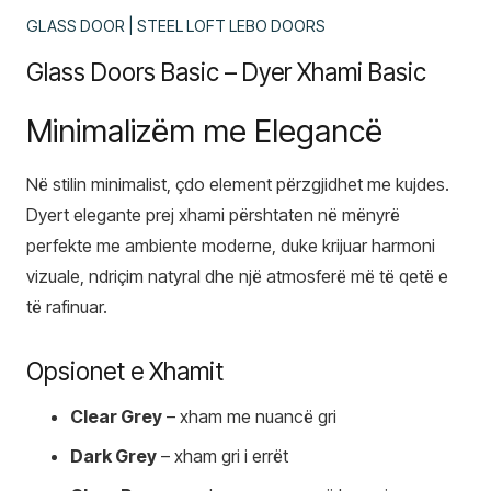
GLASS DOOR | STEEL LOFT LEBO DOORS
Glass Doors Basic – Dyer Xhami Basic
Minimalizëm me Elegancë
Në stilin minimalist, çdo element përzgjidhet me kujdes.
Dyert elegante prej xhami përshtaten në mënyrë
perfekte me ambiente moderne, duke krijuar harmoni
vizuale, ndriçim natyral dhe një atmosferë më të qetë e
të rafinuar.
Opsionet e Xhamit
Clear Grey
– xham me nuancë gri
Dark Grey
– xham gri i errët