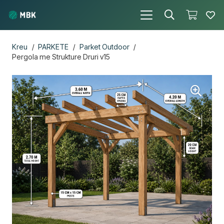
Kreu
/
PARKETE
/
Parket Outdoor
/
Pergola me Strukture Druri v15