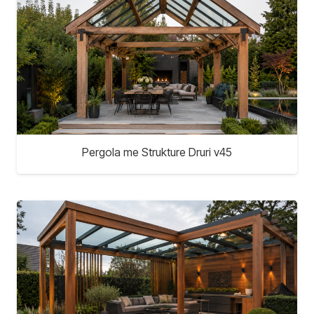
Pergola me Strukture Druri v45