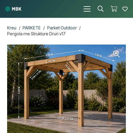
Kreu
/
PARKETE
/
Parket Outdoor
/
Pergola me Strukture Druri v17