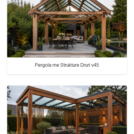
Pergola me Strukture Druri v45