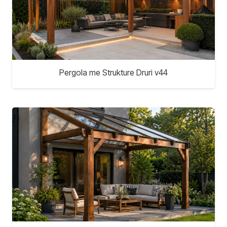
Pergola me Strukture Druri v44