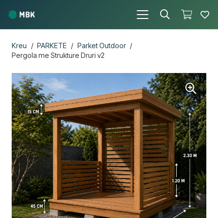
Kreu
/
PARKETE
/
Parket Outdoor
/
Pergola me Strukture Druri v2