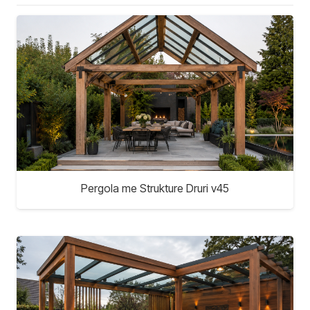
Pergola me Strukture Druri v45