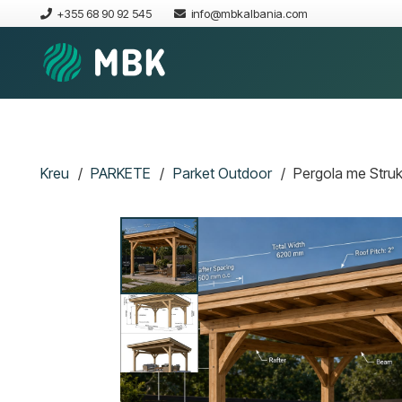
+355 68 90 92 545
info@mbkalbania.com
Kreu
/
PARKETE
/
Parket Outdoor
/
Pergola me Struk