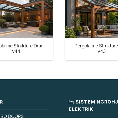
la me Strukture Druri
Pergola me Strukture
v44
v43
R
SISTEM NGROH
ELEKTRIK
EBO DOORS