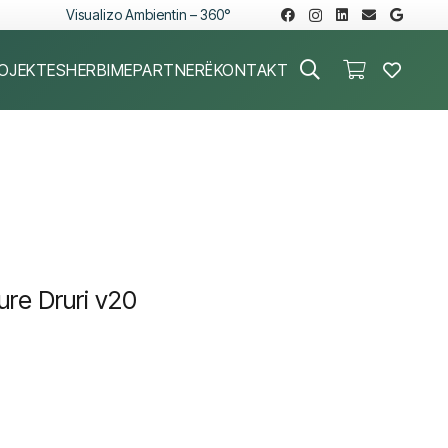
Visualizo Ambientin – 360°
OJEKTE
SHERBIME
PARTNERË
KONTAKT
ure Druri v20