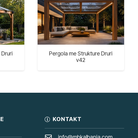
 Druri
Pergola me Strukture Druri
v42
JE
KONTAKT
info@mbkalbania.com