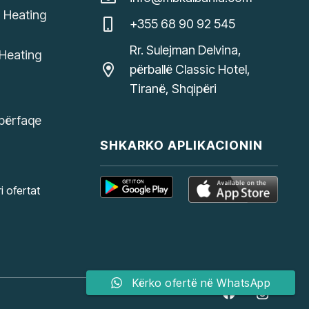
, Heating
+355 68 90 92 545
Rr. Sulejman Delvina,
Heating
përballë Classic Hotel,
Tiranë, Shqipëri
ipërfaqe
SHKARKO APLIKACIONIN
i ofertat
Kërko ofertë në WhatsApp