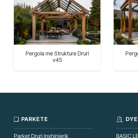
Pergola me Strukture Druri
Pergo
v45
PARKETE
DYE
Parket Druri Inxhinierik
BASIC L