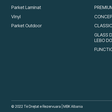
Parket Laminat
PREMIU
Vinyl
CONCEP
Parket Outdoor
CLASSI
GLASS D
LEBO D
FUNCTI
© 2022 Të Drejtat e Rezervuara |
MBK Albania