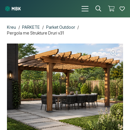
Kreu
/
PARKETE
/
Parket Outdoor
/
Pergola me Strukture Druri v31