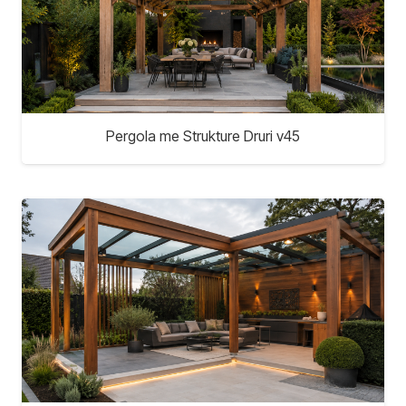
Pergola me Strukture Druri v45