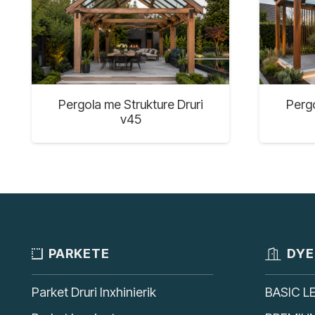
Pergola me Strukture Druri
Pergo
v45
PARKETE
DYE
Parket Druri Inxhinierik
BASIC L