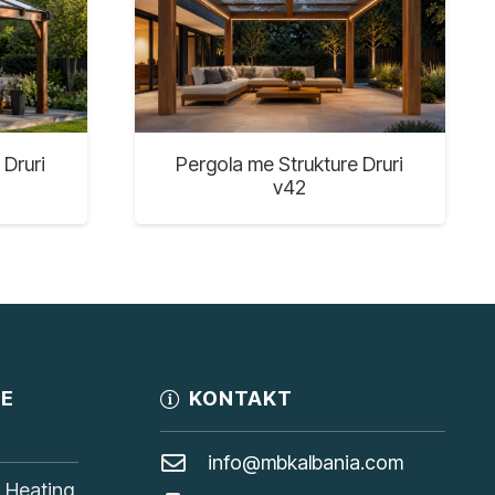
 Druri
Pergola me Strukture Druri
v42
JE
KONTAKT
info@mbkalbania.com
, Heating