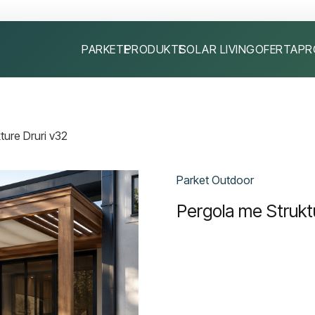
PARKETE
PRODUKTE
SOLAR LIVING
OFERTA
PR
ture Druri v32
Parket Outdoor
Pergola me Strukt