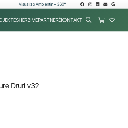
Visualizo Ambientin – 360°
OJEKTE
SHERBIME
PARTNERË
KONTAKT
ure Druri v32