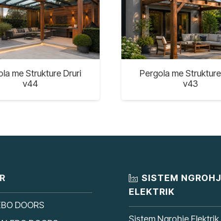
la me Strukture Druri
Pergola me Strukture
v44
v43
R
SISTEM NGROH
ELEKTRIK
EBO DOORS
Sistem Ngrohje Elektrik