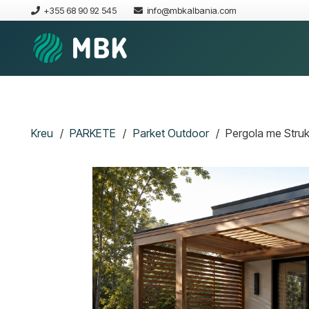
+355 68 90 92 545
info@mbkalbania.com
Kreu
/
PARKETE
/
Parket Outdoor
/
Pergola me Struk