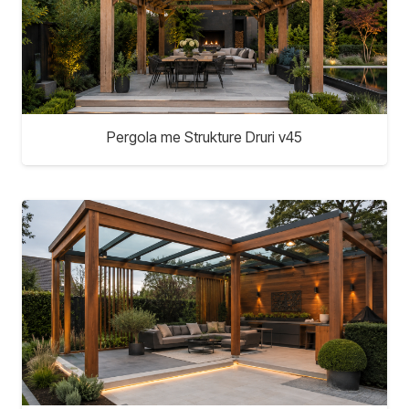
Pergola me Strukture Druri v45