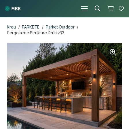
Kreu
/
PARKETE
/
Parket Outdoor
/
Pergola me Strukture Druri v33