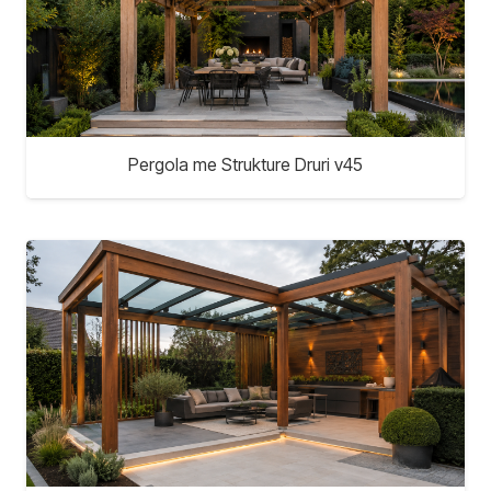
Pergola me Strukture Druri v45