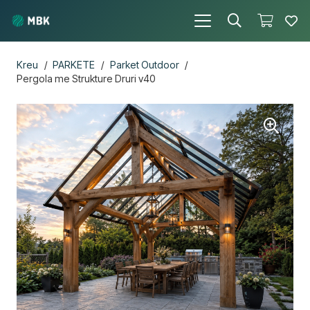
Kreu
/
PARKETE
/
Parket Outdoor
/
Pergola me Strukture Druri v40