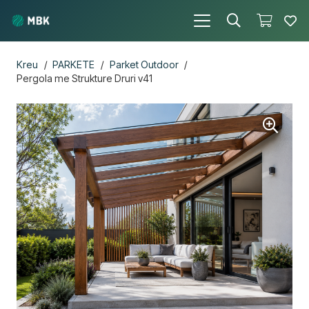
Kreu
/
PARKETE
/
Parket Outdoor
/
Pergola me Strukture Druri v41