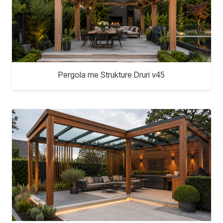
Pergola me Strukture Druri v45