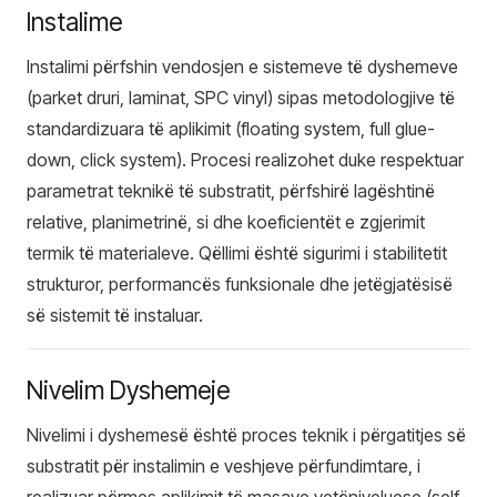
Instalime
Instalimi përfshin vendosjen e sistemeve të dyshemeve
(parket druri, laminat, SPC vinyl) sipas metodologjive të
standardizuara të aplikimit (floating system, full glue-
down, click system). Procesi realizohet duke respektuar
parametrat teknikë të substratit, përfshirë lagështinë
relative, planimetrinë, si dhe koeficientët e zgjerimit
termik të materialeve. Qëllimi është sigurimi i stabilitetit
strukturor, performancës funksionale dhe jetëgjatësisë
së sistemit të instaluar.
Nivelim Dyshemeje
Nivelimi i dyshemesë është proces teknik i përgatitjes së
substratit për instalimin e veshjeve përfundimtare, i