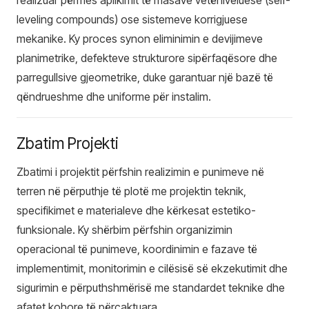
realizuar përmes aplikimit të masave vetëniveluese (self-
leveling compounds) ose sistemeve korrigjuese
mekanike. Ky proces synon eliminimin e devijimeve
planimetrike, defekteve strukturore sipërfaqësore dhe
parregullsive gjeometrike, duke garantuar një bazë të
qëndrueshme dhe uniforme për instalim.
Zbatim Projekti
Zbatimi i projektit përfshin realizimin e punimeve në
terren në përputhje të plotë me projektin teknik,
specifikimet e materialeve dhe kërkesat estetiko-
funksionale. Ky shërbim përfshin organizimin
operacional të punimeve, koordinimin e fazave të
implementimit, monitorimin e cilësisë së ekzekutimit dhe
sigurimin e përputhshmërisë me standardet teknike dhe
afatet kohore të përcaktuara.