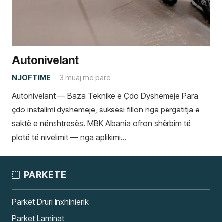
Autonivelant
NJOFTIME
3 muaj më parë
Autonivelant — Baza Teknike e Çdo Dyshemeje Para
çdo instalimi dyshemeje, suksesi fillon nga përgatitja e
saktë e nënshtresës. MBK Albania ofron shërbim të
plotë të nivelimit — nga aplikimi…
PARKETE
Parket Druri Inxhinierik
Parket Laminat