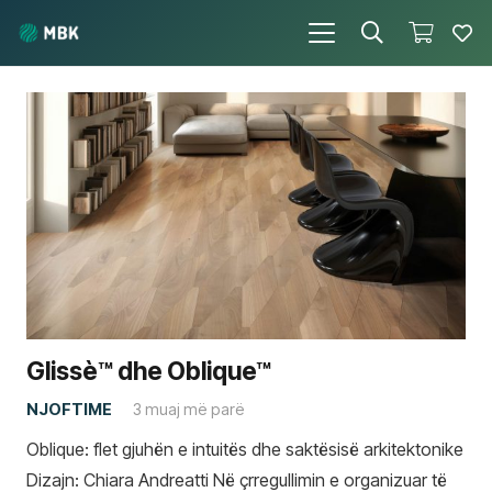
Glissè™ dhe Oblique™
NJOFTIME
3 muaj më parë
Oblique: flet gjuhën e intuitës dhe saktësisë arkitektonike
Dizajn: Chiara Andreatti Në çrregullimin e organizuar të