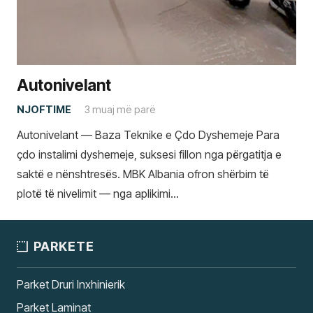
Autonivelant
NJOFTIME
3 muaj më parë
Autonivelant — Baza Teknike e Çdo Dyshemeje Para
çdo instalimi dyshemeje, suksesi fillon nga përgatitja e
saktë e nënshtresës. MBK Albania ofron shërbim të
plotë të nivelimit — nga aplikimi…
PARKETE
Parket Druri Inxhinierik
Parket Laminat