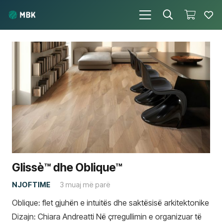
Glissè™ dhe Oblique™
NJOFTIME
3 muaj më parë
Oblique: flet gjuhën e intuitës dhe saktësisë arkitektonike
Dizajn: Chiara Andreatti Në çrregullimin e organizuar të