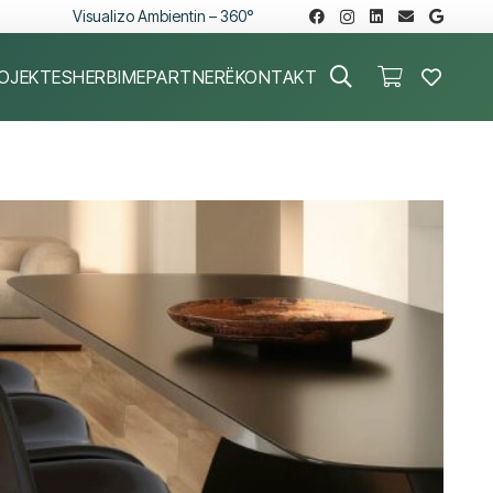
Visualizo Ambientin – 360°
OJEKTE
SHERBIME
PARTNERË
KONTAKT