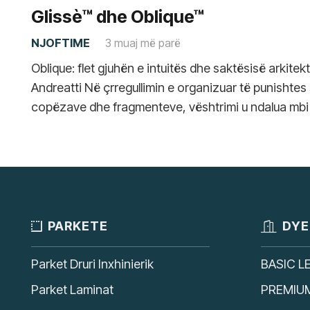
Glissè™ dhe Oblique™
NJOFTIME
3 muaj më parë
Oblique: flet gjuhën e intuitës dhe saktësisë arkitek
Andreatti Në çrregullimin e organizuar të punishtes
copëzave dhe fragmenteve, vështrimi u ndalua mbi
PARKETE
DYE
Parket Druri Inxhinierik
BASIC L
Parket Laminat
PREMIU