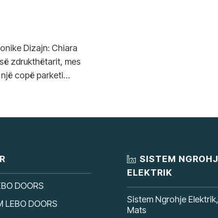
tonike Dizajn: Chiara
 së zdrukthëtarit, mes
 një copë parketi…
R
SISTEM NGROH
ELEKTRIK
EBO DOORS
Sistem Ngrohje Elektrik
M LEBO DOORS
Mats