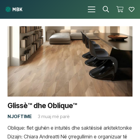
Glissè™ dhe Oblique™
NJOFTIME
3 muaj më parë
Oblique: flet gjuhën e intuitës dhe saktësisë arkitektonike
Dizajn: Chiara Andreatti Në çrregullimin e organizuar të