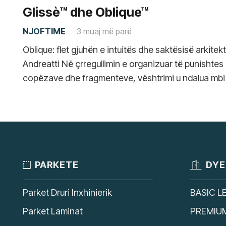
Glissè™ dhe Oblique™
NJOFTIME
3 muaj më parë
Oblique: flet gjuhën e intuitës dhe saktësisë arkitek
Andreatti Në çrregullimin e organizuar të punishtes
copëzave dhe fragmenteve, vështrimi u ndalua mbi
PARKETE
DYE
Parket Druri Inxhinierik
BASIC L
Parket Laminat
PREMIU