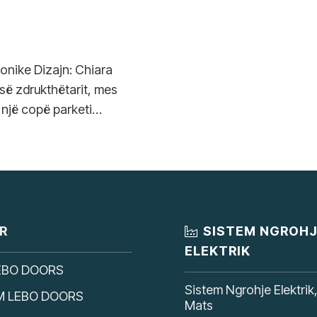
tonike Dizajn: Chiara
 së zdrukthëtarit, mes
 një copë parketi…
R
SISTEM NGROH
ELEKTRIK
EBO DOORS
Sistem Ngrohje Elektrik
M LEBO DOORS
Mats