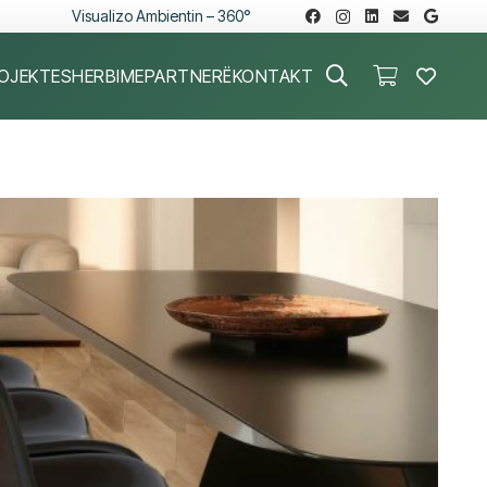
Visualizo Ambientin – 360°
OJEKTE
SHERBIME
PARTNERË
KONTAKT