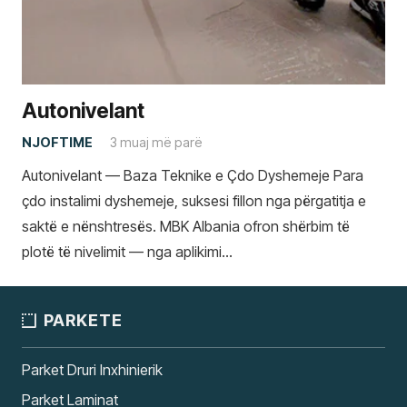
Autonivelant
NJOFTIME
3 muaj më parë
Autonivelant — Baza Teknike e Çdo Dyshemeje Para
çdo instalimi dyshemeje, suksesi fillon nga përgatitja e
saktë e nënshtresës. MBK Albania ofron shërbim të
plotë të nivelimit — nga aplikimi…
PARKETE
Parket Druri Inxhinierik
Parket Laminat