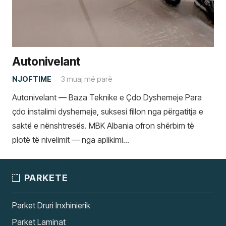
Autonivelant
NJOFTIME
3 muaj më parë
Autonivelant — Baza Teknike e Çdo Dyshemeje Para
çdo instalimi dyshemeje, suksesi fillon nga përgatitja e
saktë e nënshtresës. MBK Albania ofron shërbim të
plotë të nivelimit — nga aplikimi…
PARKETE
Parket Druri Inxhinierik
Parket Laminat