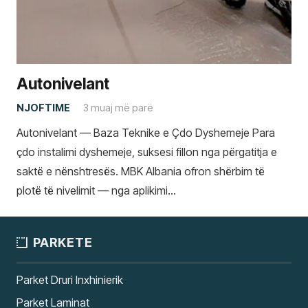
Autonivelant
NJOFTIME
3 muaj më parë
Autonivelant — Baza Teknike e Çdo Dyshemeje Para
çdo instalimi dyshemeje, suksesi fillon nga përgatitja e
saktë e nënshtresës. MBK Albania ofron shërbim të
plotë të nivelimit — nga aplikimi…
PARKETE
Parket Druri Inxhinierik
Parket Laminat