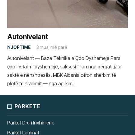
Autonivelant
NJOFTIME
3 muaj më parë
Autonivelant — Baza Teknike e Çdo Dyshemeje Para
çdo instalimi dyshemeje, suksesi fillon nga përgatitja e
saktë e nënshtresës. MBK Albania ofron shërbim të
plotë të nivelimit — nga aplikimi…
PARKETE
Parket Druri Inxhinierik
Parket Laminat