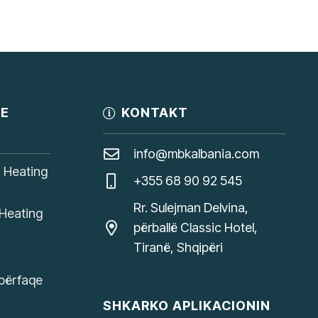
JE
KONTAKT
info@mbkalbania.com
, Heating
+355 68 90 92 545
Rr. Sulejman Delvina,
Heating
përballë Classic Hotel,
Tiranë, Shqipëri
ipërfaqe
SHKARKO APLIKACIONIN