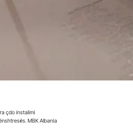
a çdo instalimi
 nënshtresës. MBK Albania