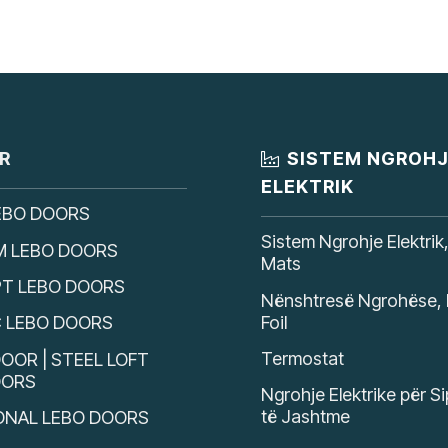
R
SISTEM NGROH
ELEKTRIK
EBO DOORS
Sistem Ngrohje Elektrik
M LEBO DOORS
Mats
T LEBO DOORS
Nënshtresë Ngrohëse, 
Foil
C LEBO DOORS
Termostat
OOR | STEEL LOFT
OORS
Ngrohje Elektrike për S
të Jashtme
ONAL LEBO DOORS