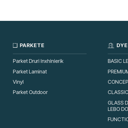
PARKETE
DYE
Parket Druri Inxhinierik
BASIC L
Parket Laminat
PREMIU
Vinyl
CONCEP
Parket Outdoor
CLASSI
GLASS D
LEBO D
FUNCTI