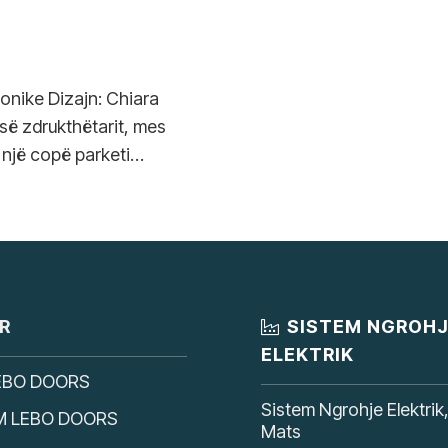
tonike Dizajn: Chiara
 së zdrukthëtarit, mes
 një copë parketi…
R
SISTEM NGROH
ELEKTRIK
EBO DOORS
Sistem Ngrohje Elektrik
M LEBO DOORS
Mats