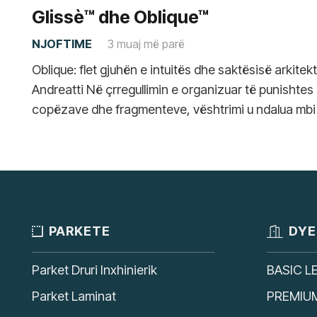
Glissè™ dhe Oblique™
NJOFTIME
3 muaj më parë
Oblique: flet gjuhën e intuitës dhe saktësisë arkitek
Andreatti Në çrregullimin e organizuar të punishtes
copëzave dhe fragmenteve, vështrimi u ndalua mbi
PARKETE
DYE
Parket Druri Inxhinierik
BASIC L
Parket Laminat
PREMIU