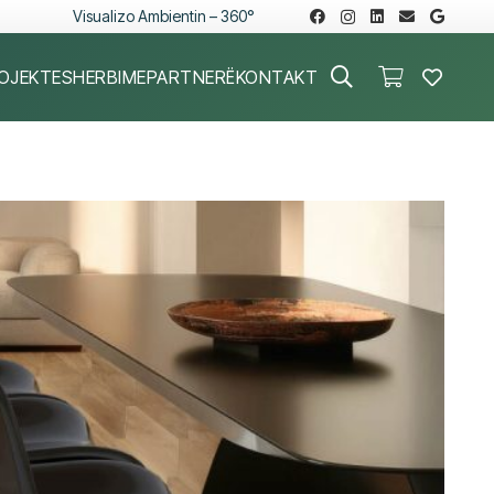
Visualizo Ambientin – 360°
OJEKTE
SHERBIME
PARTNERË
KONTAKT