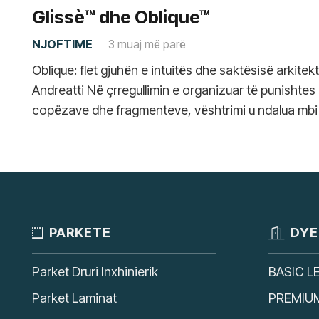
Glissè™ dhe Oblique™
NJOFTIME
3 muaj më parë
Oblique: flet gjuhën e intuitës dhe saktësisë arkitek
Andreatti Në çrregullimin e organizuar të punishtes
copëzave dhe fragmenteve, vështrimi u ndalua mbi
PARKETE
DYE
Parket Druri Inxhinierik
BASIC L
Parket Laminat
PREMIU