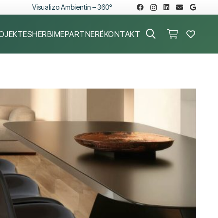
Visualizo Ambientin – 360°
OJEKTE
SHERBIME
PARTNERË
KONTAKT