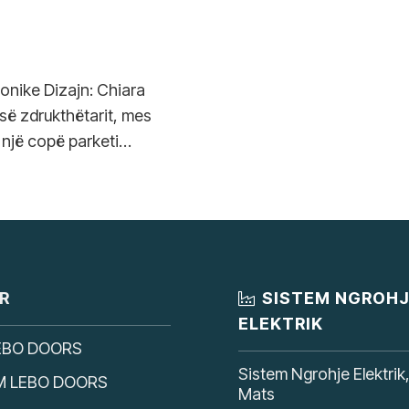
tonike Dizajn: Chiara
 së zdrukthëtarit, mes
 një copë parketi…
R
SISTEM NGROH
ELEKTRIK
EBO DOORS
Sistem Ngrohje Elektrik
M LEBO DOORS
Mats