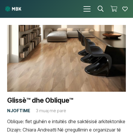
Glissè™ dhe Oblique™
NJOFTIME
3 muaj më parë
Oblique: flet gjuhën e intuitës dhe saktësisë arkitektonike
Dizajn: Chiara Andreatti Në çrregullimin e organizuar të