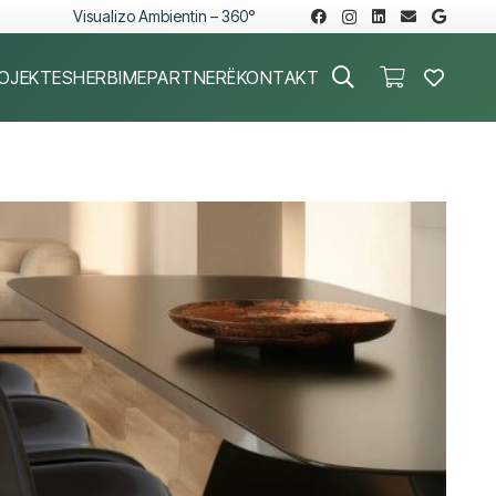
Visualizo Ambientin – 360°
OJEKTE
SHERBIME
PARTNERË
KONTAKT