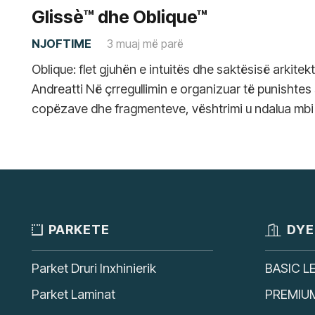
Glissè™ dhe Oblique™
NJOFTIME
3 muaj më parë
Oblique: flet gjuhën e intuitës dhe saktësisë arkitek
Andreatti Në çrregullimin e organizuar të punishtes
copëzave dhe fragmenteve, vështrimi u ndalua mbi
PARKETE
DYE
Parket Druri Inxhinierik
BASIC L
Parket Laminat
PREMIU