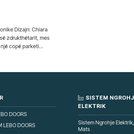
tonike Dizajn: Chiara
 së zdrukthëtarit, mes
 një copë parketi…
R
SISTEM NGROH
ELEKTRIK
EBO DOORS
Sistem Ngrohje Elektrik
M LEBO DOORS
Mats